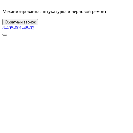
Механизированная штукатурка и черновой ремонт
Обратный звонок
8-495-001-48-02
Главная
/
Проекты
/
Символ
/
ЖК «Символ» комплекс черновых и отделочных работ в 
ЖК «Символ» комплекс черновых и отд
ЖК «Символ» расположен в районе Лефортово и относится к с